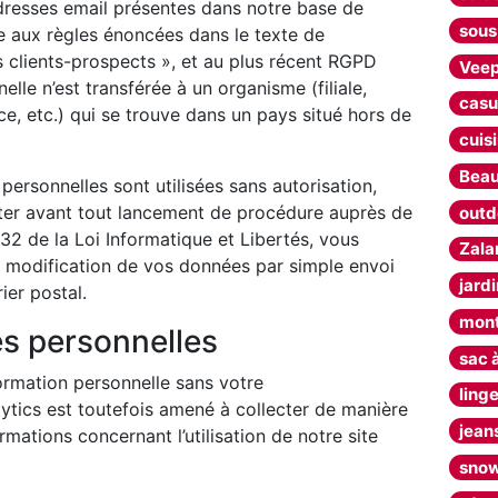
adresses email présentes dans notre base de
sous
 aux règles énoncées dans le texte de
rs clients-prospects », et au plus récent RGPD
Vee
le n’est transférée à un organisme (filiale,
casu
ce, etc.) qui se trouve dans un pays situé hors de
cuis
Beau
ersonnelles sont utilisées sans autorisation,
ter avant tout lancement de procédure auprès de
outd
32 de la Loi Informatique et Libertés, vous
Zala
de modification de vos données par simple envoi
jard
ier postal.
mon
s personnelles
sac 
ormation personnelle sans votre
ling
ytics est toutefois amené à collecter de manière
jean
ations concernant l’utilisation de notre site
sno