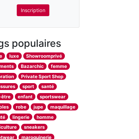
Inscription
gs populaires
e
luxe
Showroomprivé
ements
Bazarchic
femme
ration
Private Sport Shop
ssures
sport
santé
-être
enfant
sportswear
bles
robe
jupe
maquillage
té
lingerie
homme
iculture
sneakers
etwear
maroquinerie