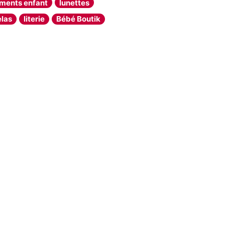
ments enfant
lunettes
las
literie
Bébé Boutik