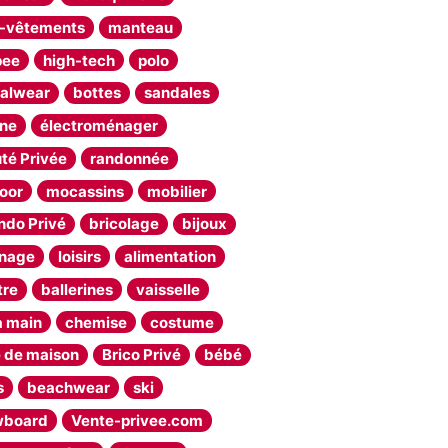
-vêtements
manteau
pee
high-tech
polo
alwear
bottes
sandales
ine
électroménager
té Privée
randonnée
oor
mocassins
mobilier
ndo Privé
bricolage
bijoux
inage
loisirs
alimentation
tre
ballerines
vaisselle
à main
chemise
costume
e de maison
Brico Privé
bébé
s
beachwear
ski
wboard
Vente-privee.com