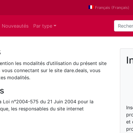
Français
(
Français
)
Nouveautés
Par type
s
I
ention les modalités d’utilisation du présent site
 vous connectant sur le site dare.deals, vous
tes modalités.
es
la Loi n°2004-575 du 21 Juin 2004 pour la
In
ue, les responsables du site internet
pro
et
pro