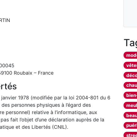
RTIN
Ta
mod
vêt
 00045
 59100 Roubaix – France
déco
ertés
chau
bien
janvier 1978 (modifiée par la loi 2004-801 du 6
n des personnes physiques à l’égard des
meu
e personnel) relative à l’informatique, aux
beau
a pas fait l’objet d’une déclaration auprès de la
puér
tique et des Libertés (CNIL).
stre