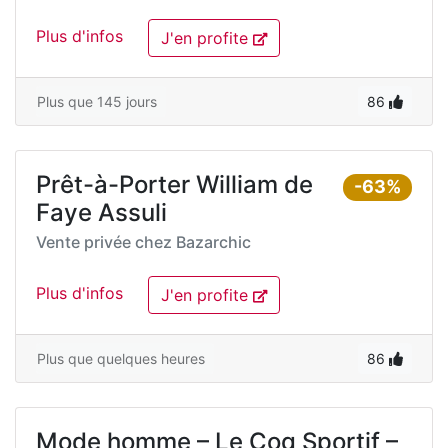
Plus d'infos
J'en profite
Plus que 145 jours
86
Prêt-à-Porter William de
-63%
Faye Assuli
Vente privée chez
Bazarchic
Plus d'infos
J'en profite
Plus que quelques heures
86
Mode homme – Le Coq Sportif –