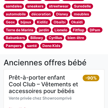
sandales
sneakers
streetwear
Suredelle
automobile
décoration
Disney
meubles
Geox
bijoux
Kidiliz
Obaïbi
Okaïdi
Terre de Marins
jardin
Lionelo
Fitflop
DPam
Babunkers
Billowy
Cyrillus
bien-être
Pampers
santé
Deno Kids
Anciennes offres bébé
Prêt-à-porter enfant
-90%
Cool Club – Vêtements et
accessoires pour bébés
Vente privée chez
Showroomprivé