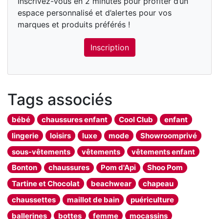
Inscrivez-vous en 2 minutes pour profiter d’un
espace personnalisé et d’alertes pour vos
marques et produits préférés !
Inscription
Tags associés
bébé
chaussures enfant
Cool Club
enfant
lingerie
loisirs
luxe
mode
Showroomprivé
sous-vêtements
vêtements
vêtements enfant
Bonton
chaussures
Pom d'Api
Shoo Pom
Tartine et Chocolat
beachwear
chapeau
chaussettes
maillot de bain
puériculture
ballerines
bottes
femme
mocassins