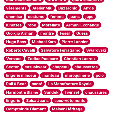
vêtements
Atelier Miu
Bazarchic
An'ge
chemise
costume
femme
jeans
jupe
lunettes
robe
Morellato
Armani Exchange
Giorgio Armani
montre
Fossil
Guess
Hugo Boss
Michael Kors
Pierre Lannier
Roberto Cavalli
Salvatore Ferragamo
Swarovski
Versace
Zodiac Poolcare
Christian Lacroix
Sector
casualwear
chapeau
chaussettes
lingerie minceur
manteau
maroquinerie
polo
Pull & Bear
santé
La Manufacture Royale
Harmont & Blaine
Sundek
Twinset
chaussures
lingerie
Salsa Jeans
sous-vêtements
Comptoir du Diamant
Maison Héritage