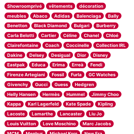
Showroomprivé
vêtements
décoration
meubles
Abaco
Adidas
Balenciaga
Bally
Benetton
Black Diamond
Bulgari
Burberry
Carla Belotti
Cartier
Céline
Chanel
Chloé
Clairefontaine
Coach
Coccinelle
Collection IRL
Dakine
Delsey
Desigual
Dior
Disney
Eastpak
Educa
Erima
Erreà
Fendi
Firenze Artegiani
Fossil
Furla
GC Watches
Givenchy
Gucci
Guess
Hedgren
Helly Hansen
Hermès
Hummel
Jimmy Choo
Kappa
Karl Lagerfeld
Kate Spade
Kipling
Lacoste
Lamarthe
Lancaster
Liu Jo
Louis Vuitton
Love Moschino
Marc Jacobs
MCM
Menbur
Michael Kors
New Era