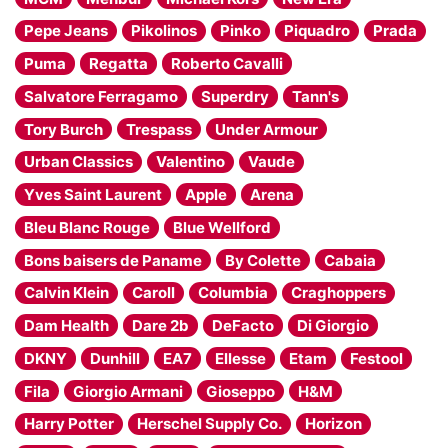
Pepe Jeans
Pikolinos
Pinko
Piquadro
Prada
Puma
Regatta
Roberto Cavalli
Salvatore Ferragamo
Superdry
Tann's
Tory Burch
Trespass
Under Armour
Urban Classics
Valentino
Vaude
Yves Saint Laurent
Apple
Arena
Bleu Blanc Rouge
Blue Wellford
Bons baisers de Paname
By Colette
Cabaia
Calvin Klein
Caroll
Columbia
Craghoppers
Dam Health
Dare 2b
DeFacto
Di Giorgio
DKNY
Dunhill
EA7
Ellesse
Etam
Festool
Fila
Giorgio Armani
Gioseppo
H&M
Harry Potter
Herschel Supply Co.
Horizon