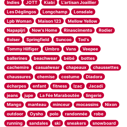
Indies
JOTT
Kiabi
L'artisan Joaillier
Les Déglingos
Longchamp
Lonsdale
Lpb Woman
Maison 123
Mellow Yellow
Napapijri
Now's Home
Rinascimento
Rodier
Rolser
Springfield
Suncoo
Tod's
Tommy Hilfiger
Umbro
Vans
Veepee
ballerines
beachwear
bébé
bottes
cachemire
casualwear
chapeaux
chaussettes
chaussures
chemise
costume
Diadora
écharpes
enfant
fitness
Izac
Jacadi
jeans
jupe
La Fée Maraboutée
lingerie
Mango
manteau
minceur
mocassins
Nixon
outdoor
Oysho
polo
randonnée
robe
running
sandales
ski
sneakers
snowboard