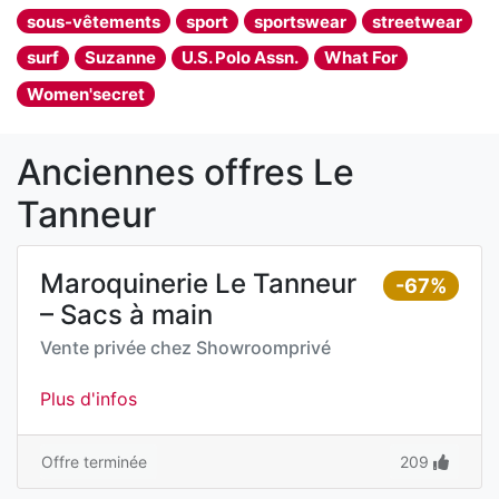
sous-vêtements
sport
sportswear
streetwear
surf
Suzanne
U.S. Polo Assn.
What For
Women'secret
Anciennes offres Le
Tanneur
Maroquinerie Le Tanneur
-67%
– Sacs à main
Vente privée chez
Showroomprivé
Plus d'infos
Offre terminée
209