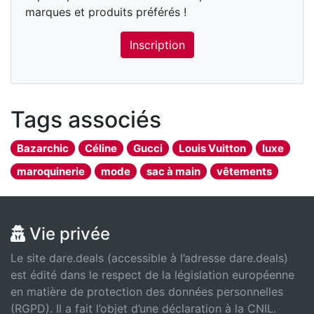
marques et produits préférés !
Inscription
Tags associés
Bazarchic
Céline
Gucci
Louis Vuitton
luxe
maroquinerie
mode
sac à main
vêtements
Vie privée
Le site dare.deals (accessible à l’adresse dare.deals)
est édité dans le respect de la législation européenne
en matière de protection des données personnelles
(RGPD). Il a fait l’objet d’une déclaration à la CNIL.