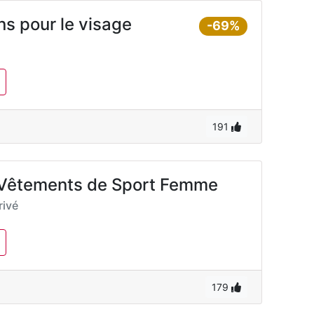
ns pour le visage
-69%
191
– Vêtements de Sport Femme
ivé
179