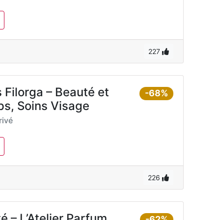
227
Filorga – Beauté et
-68%
ps, Soins Visage
ivé
226
 – L’Atelier Parfum,
-62%