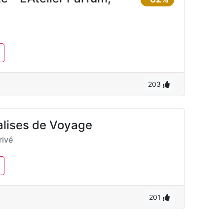
203
alises de Voyage
ivé
201