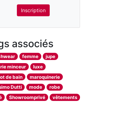
Inscription
gs associés
chwear
femme
jupe
erie minceur
luxe
lot de bain
maroquinerie
imo Dutti
mode
robe
é
Showroomprivé
vêtements