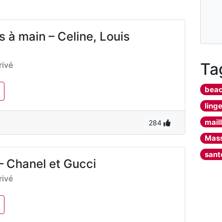
s à main – Celine, Louis
Ta
ivé
bea
ling
mail
284
Mass
sant
– Chanel et Gucci
ivé