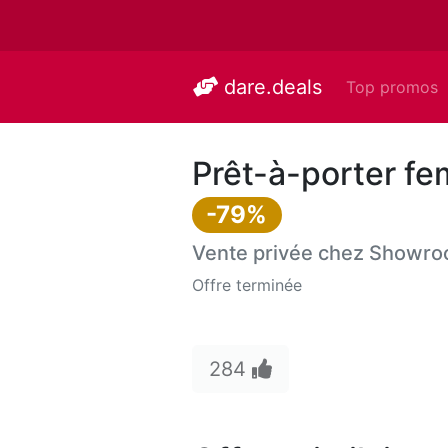
dare.deals
Top promos
Prêt-à-porter f
-79%
Vente privée chez
Showro
Offre terminée
284