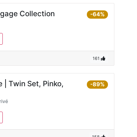
gage Collection
-64%
161
| Twin Set, Pinko,
-89%
ivé
158