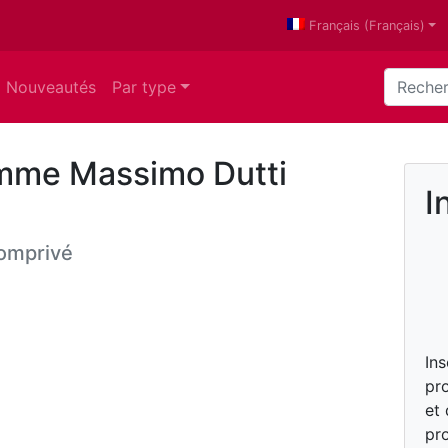
Français
(
Français
)
Nouveautés
Par type
emme Massimo Dutti
I
omprivé
In
pro
et
pro