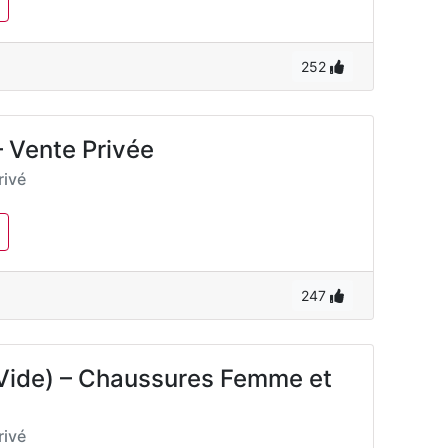
252
 Vente Privée
ivé
247
 (Vide) – Chaussures Femme et
ivé