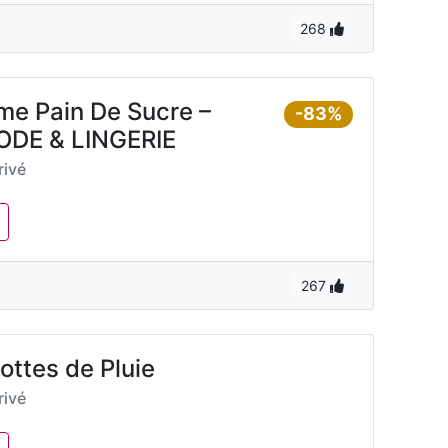
268
me Pain De Sucre –
-83%
DE & LINGERIE
ivé
267
ottes de Pluie
ivé