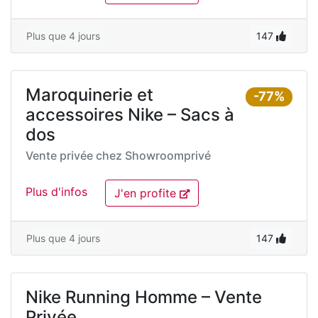
Plus que 4 jours
147
Maroquinerie et
-77%
accessoires Nike – Sacs à
dos
Vente privée chez
Showroomprivé
Plus d'infos
J'en profite
Plus que 4 jours
147
Nike Running Homme – Vente
Privée