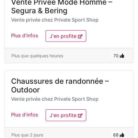
Vente Privée Mode Homme –
Segura & Bering
Vente privée chez
Private Sport Shop
Plus d'infos
J'en profite
Plus que quelques heures
70
Chaussures de randonnée –
Outdoor
Vente privée chez
Private Sport Shop
Plus d'infos
J'en profite
Plus que 2 jours
68