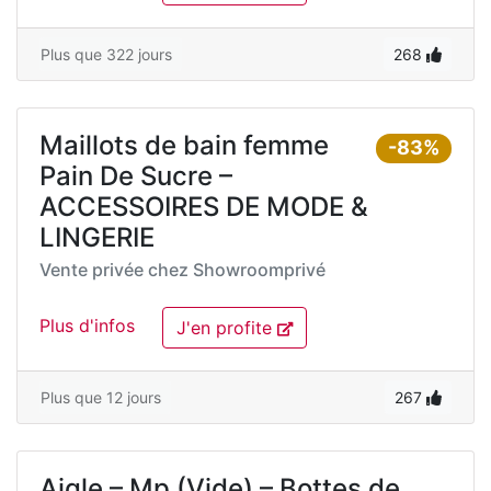
Plus que 322 jours
268
Maillots de bain femme
-83%
Pain De Sucre –
ACCESSOIRES DE MODE &
LINGERIE
Vente privée chez
Showroomprivé
Plus d'infos
J'en profite
Plus que 12 jours
267
Aigle – Mp (Vide) – Bottes de