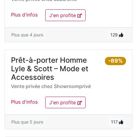
Plus d'infos
J'en profite
Plus que 4 jours
129
Prêt-à-porter Homme
-89%
Lyle & Scott – Mode et
Accessoires
Vente privée chez
Showroomprivé
Plus d'infos
J'en profite
Plus que 5 jours
117