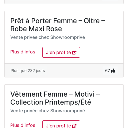
Prêt à Porter Femme – Oltre –
Robe Maxi Rose
Vente privée chez
Showroomprivé
Plus d'infos
J'en profite
Plus que 232 jours
67
Vêtement Femme – Motivi –
Collection Printemps/Été
Vente privée chez
Showroomprivé
Plus d'infos
J'en profite