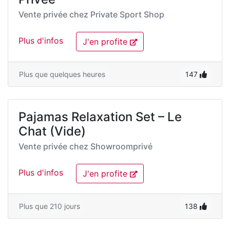
Vente privée chez
Private Sport Shop
Plus d'infos
J'en profite
Plus que quelques heures
147
Pajamas Relaxation Set – Le
Chat (Vide)
Vente privée chez
Showroomprivé
Plus d'infos
J'en profite
Plus que 210 jours
138