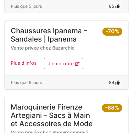
Plus que 5 jours
85
Chaussures Ipanema –
-70%
Sandales | Ipanema
Vente privée chez
Bazarchic
Plus d'infos
J'en profite
Plus que 9 jours
84
Maroquinerie Firenze
-88%
Artegiani – Sacs à Main
et Accessoires de Mode
Vente privée chez
Showroomprivé