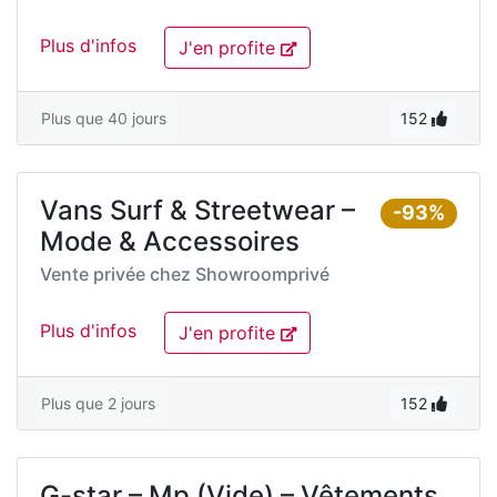
Plus d'infos
J'en profite
Plus que 40 jours
152
Vans Surf & Streetwear –
-93%
Mode & Accessoires
Vente privée chez
Showroomprivé
Plus d'infos
J'en profite
Plus que 2 jours
152
G-star – Mp (Vide) – Vêtements