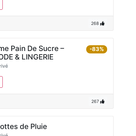
268
me Pain De Sucre –
-83%
DE & LINGERIE
ivé
267
ottes de Pluie
ivé