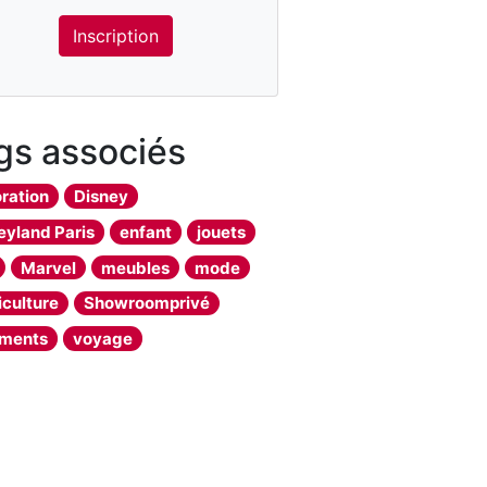
Inscription
gs associés
ration
Disney
eyland Paris
enfant
jouets
Marvel
meubles
mode
iculture
Showroomprivé
ements
voyage