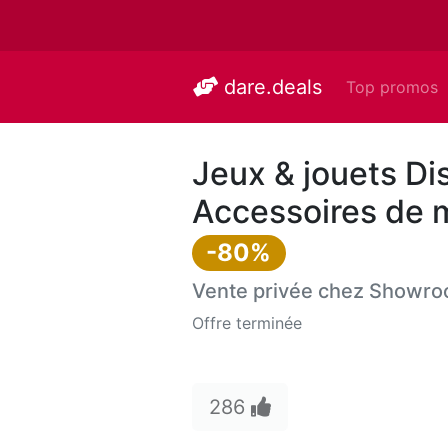
dare.deals
Top promos
Jeux & jouets Di
Accessoires de m
-80%
Vente privée chez
Showro
Offre terminée
286