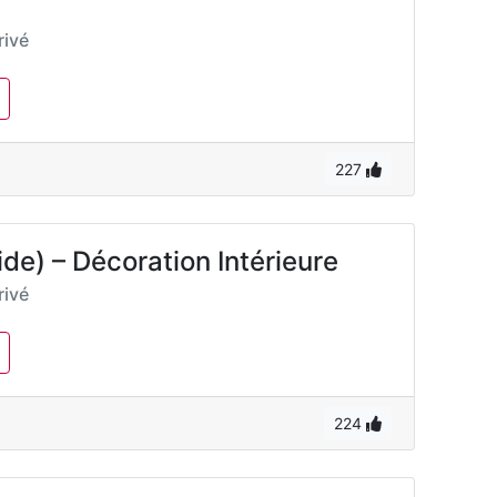
ivé
227
e) – Décoration Intérieure
ivé
224