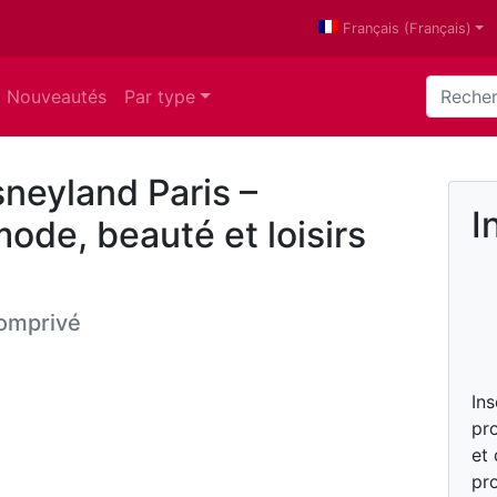
Français
(
Français
)
Nouveautés
Par type
sneyland Paris –
I
ode, beauté et loisirs
omprivé
In
pro
et
pro