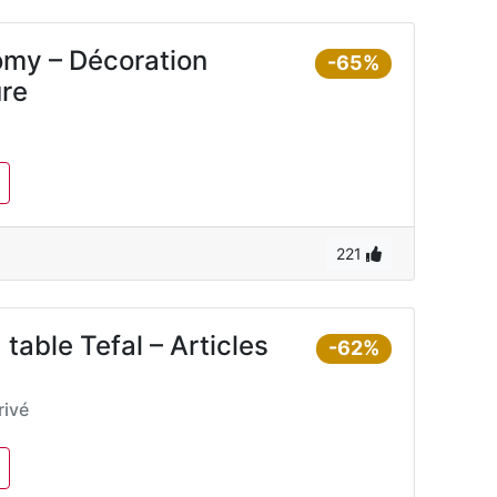
omy – Décoration
-65%
ure
221
 table Tefal – Articles
-62%
ivé