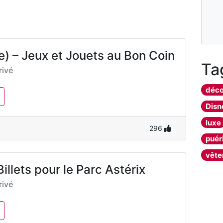
) – Jeux et Jouets au Bon Coin
Ta
ivé
déco
Disn
luxe
296
puér
vêt
llets pour le Parc Astérix
ivé