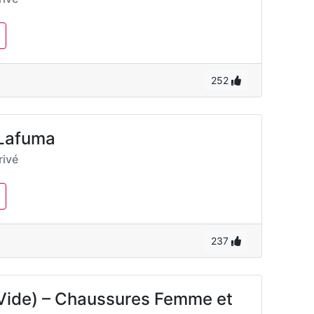
252
 Lafuma
ivé
237
 (Vide) – Chaussures Femme et