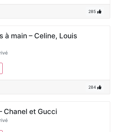
285
s à main – Celine, Louis
ivé
284
– Chanel et Gucci
ivé