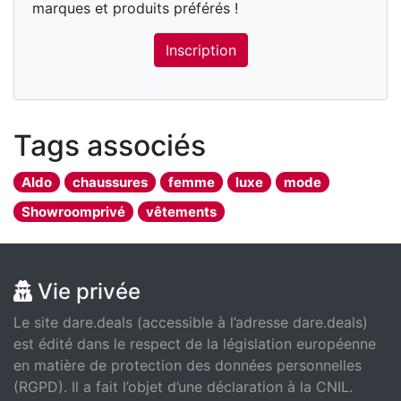
marques et produits préférés !
Inscription
Tags associés
Aldo
chaussures
femme
luxe
mode
Showroomprivé
vêtements
Vie privée
Le site dare.deals (accessible à l’adresse dare.deals)
est édité dans le respect de la législation européenne
en matière de protection des données personnelles
(RGPD). Il a fait l’objet d’une déclaration à la CNIL.