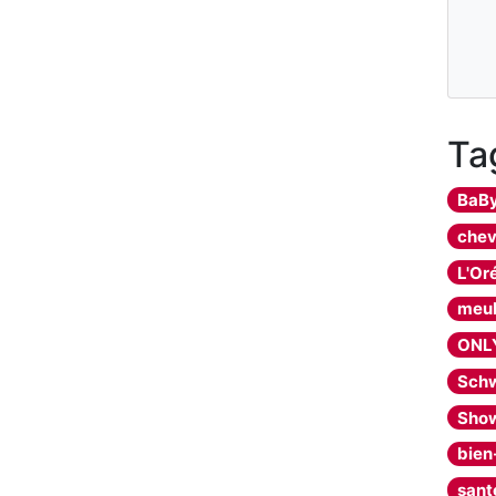
Ta
BaBy
che
L'Or
meu
ONL
Sch
Sho
bien
sant