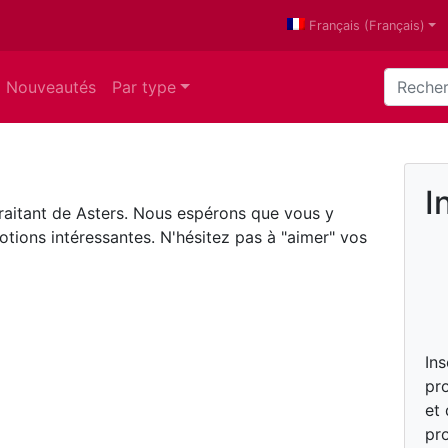
Français
(
Français
)
Nouveautés
Par type
I
 traitant de Asters. Nous espérons que vous y
tions intéressantes. N'hésitez pas à "aimer" vos
In
pro
et
pro