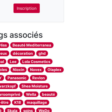
Inscription
gs associés
liss
Beauté Mediterranea
veux
décoration
ghd
éal
Lee
Lola Cosmetics
bles
Nioxin
Novex
Olaplex
Y
Panasonic
Revlon
warzkopf
Shea Moisture
wroomprivé
Wella
beauté
-être
K18
maquillage
é
Skala
soins
WeDo