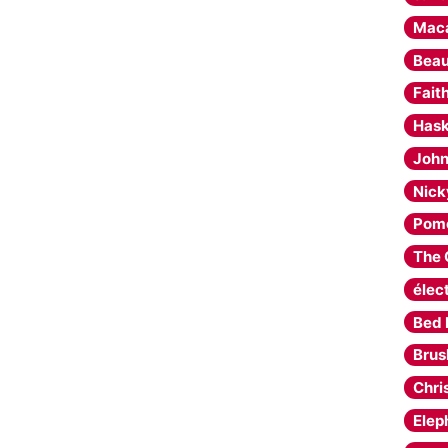
Mac
Beau
Fait
Has
John
Nick
Pom
The 
élec
Bed 
Brus
Chri
Elep