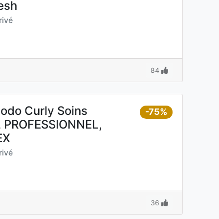
resh
ivé
84
todo Curly Soins
-75%
AL PROFESSIONNEL,
EX
ivé
36