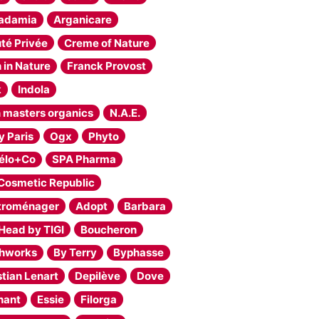
adamia
Arganicare
té Privée
Creme of Nature
h in Nature
Franck Provost
k
Indola
 masters organics
N.A.E.
y Paris
Ogx
Phyto
élo+Co
SPA Pharma
Cosmetic Republic
troménager
Adopt
Barbara
Head by TIGI
Boucheron
hworks
By Terry
Byphasse
stian Lenart
Depilève
Dove
hant
Essie
Filorga