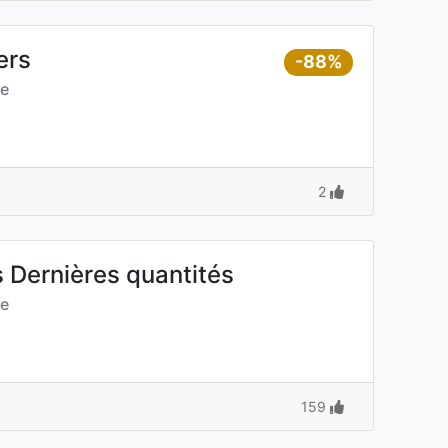
ers
-88%
ée
2
 Dernières quantités
ée
159