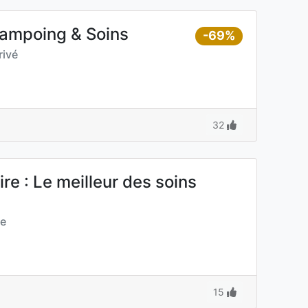
Shampoing & Soins
-69%
ivé
32
re : Le meilleur des soins
ée
15