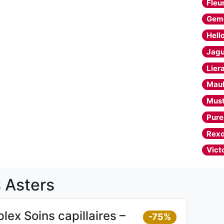
Fleu
Geme
Hell
Jagu
Lier
Mau
Must
Pure
Rex
Vict
 Asters
plex Soins capillaires –
-75%