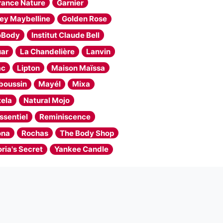
rance Nature
Garnier
y Maybelline
Golden Rose
oBody
Institut Claude Bell
ar
La Chandelière
Lanvin
ac
Lipton
Maison Maïssa
boussin
Mayél
Mixa
ela
Natural Mojo
ssentiel
Reminiscence
ona
Rochas
The Body Shop
oria's Secret
Yankee Candle