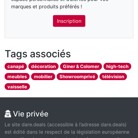
marques et produits préférés !
Inscription
Tags associés
canapé
décoration
Giner & Colomer
high-tech
meubles
mobilier
Showroomprivé
télévision
vaisselle
Vie privée
Le site dare.deals (accessible à l’adresse dare.deals)
est édité dans le respect de la législation européenne