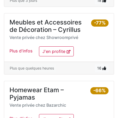
Plus que 3 jours
18
Meubles et Accessoires
-77%
de Décoration – Cyrillus
Vente privée chez
Showroomprivé
Plus d'infos
J'en profite
Plus que quelques heures
16
Homewear Etam –
-66%
Pyjamas
Vente privée chez
Bazarchic