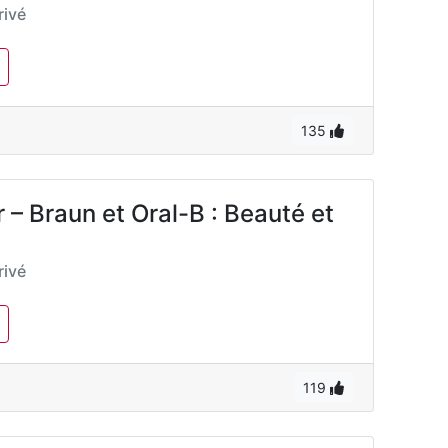
ivé
135
 – Braun et Oral-B : Beauté et
ivé
119