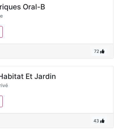
riques Oral-B
ée
72
Habitat Et Jardin
ivé
43