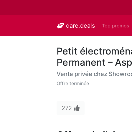
dare.deals
Top promos
Petit électromé
Permanent – Asp
Vente privée chez
Showro
Offre terminée
272