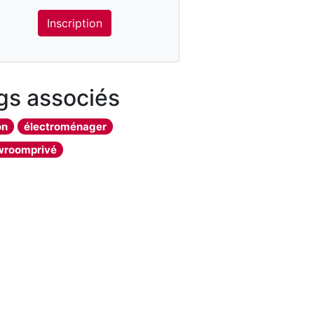
Inscription
gs associés
on
électroménager
wroomprivé