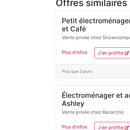
Offres similaires
Petit électroménage
et Café
Vente privée chez
Showroompr
Plus d'infos
J'en profite
Plus que 2 jours
Électroménager et a
Ashley
Vente privée chez
Bazarchic
Plus d'infos
J'en profite