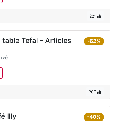
221
 table Tefal – Articles
-62%
ivé
207
 Illy
-40%