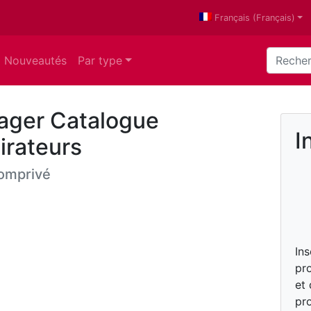
Français
(
Français
)
Nouveautés
Par type
nager Catalogue
I
irateurs
omprivé
In
pro
et
pro