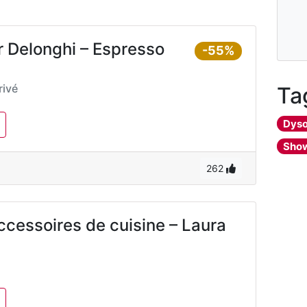
r Delonghi – Espresso
-55%
ivé
Ta
Dys
Sho
262
ccessoires de cuisine – Laura