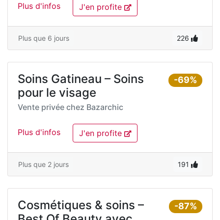
Plus d'infos
J'en profite
Plus que 6 jours
226
Soins Gatineau – Soins
-69%
pour le visage
Vente privée chez
Bazarchic
Plus d'infos
J'en profite
Plus que 2 jours
191
Cosmétiques & soins –
-87%
Best Of Beauty avec