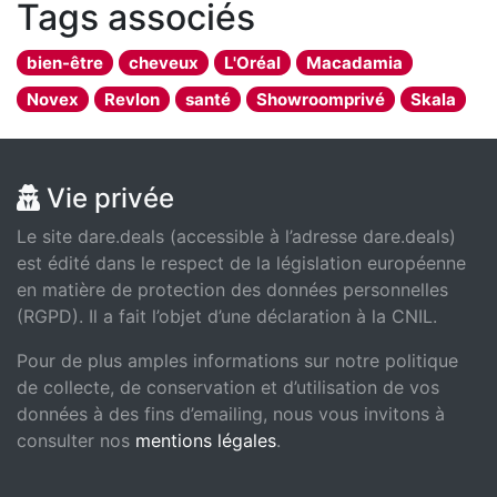
Tags associés
bien-être
cheveux
L'Oréal
Macadamia
Novex
Revlon
santé
Showroomprivé
Skala
Vie privée
Le site dare.deals (accessible à l’adresse dare.deals)
est édité dans le respect de la législation européenne
en matière de protection des données personnelles
(RGPD). Il a fait l’objet d’une déclaration à la CNIL.
Pour de plus amples informations sur notre politique
de collecte, de conservation et d’utilisation de vos
données à des fins d’emailing, nous vous invitons à
consulter nos
mentions légales
.