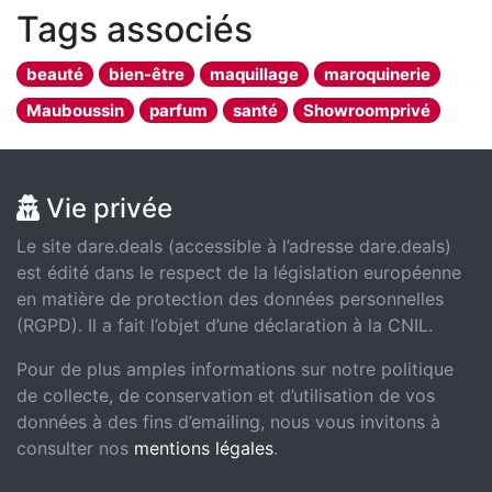
Tags associés
beauté
bien-être
maquillage
maroquinerie
Mauboussin
parfum
santé
Showroomprivé
Vie privée
Le site dare.deals (accessible à l’adresse dare.deals)
est édité dans le respect de la législation européenne
en matière de protection des données personnelles
(RGPD). Il a fait l’objet d’une déclaration à la CNIL.
Pour de plus amples informations sur notre politique
de collecte, de conservation et d’utilisation de vos
données à des fins d’emailing, nous vous invitons à
consulter nos
mentions légales
.