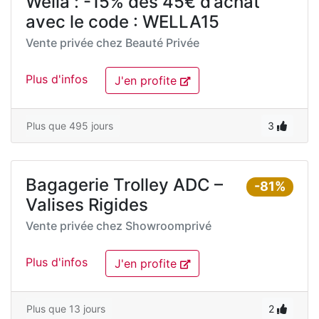
Wella : -15% dès 45€ d’achat
avec le code : WELLA15
Vente privée chez
Beauté Privée
Plus d'infos
J'en profite
Plus que 495 jours
3
Bagagerie Trolley ADC –
-81%
Valises Rigides
Vente privée chez
Showroomprivé
Plus d'infos
J'en profite
Plus que 13 jours
2