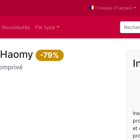
Français
(
Français
)
Nouveautés
Par type
n Haomy
-79%
I
omprivé
In
pro
et
pro