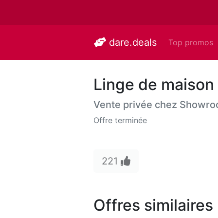
dare.deals
Top promos
Linge de maiso
Vente privée chez
Showro
Offre terminée
221
Offres similaires