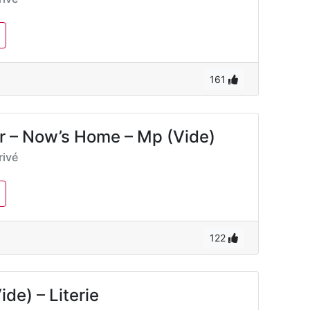
161
er – Now’s Home – Mp (Vide)
ivé
122
de) – Literie