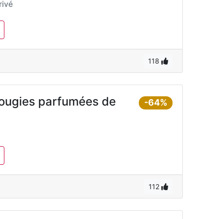
ivé
118
ougies parfumées de
-64%
112