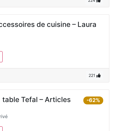
224
ccessoires de cuisine – Laura
221
 table Tefal – Articles
-62%
ivé