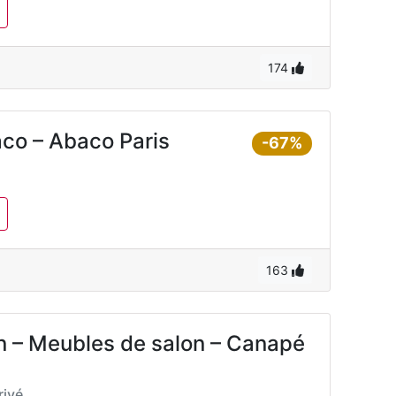
174
co – Abaco Paris
-67%
163
 – Meubles de salon – Canapé
ivé