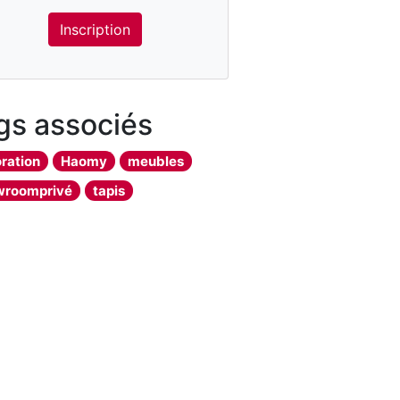
Inscription
gs associés
ration
Haomy
meubles
wroomprivé
tapis