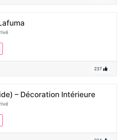
 Lafuma
ivé
237
e) – Décoration Intérieure
ivé