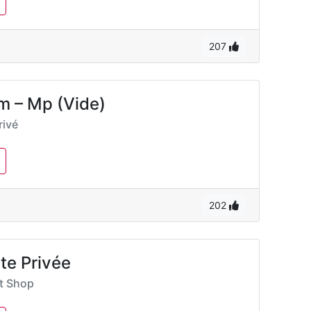
207
m – Mp (Vide)
ivé
202
te Privée
rt Shop