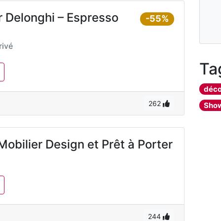
r Delonghi – Espresso
-55%
ivé
Ta
déco
262
Sho
Mobilier Design et Prêt à Porter
244