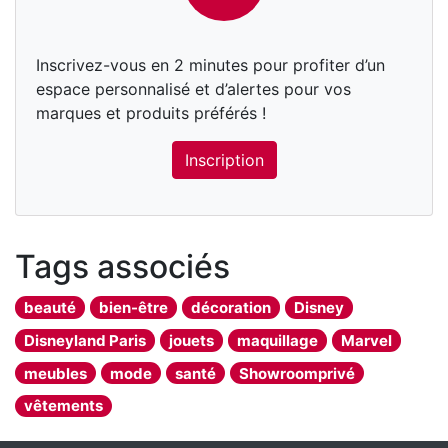
Inscrivez-vous en 2 minutes pour profiter d’un
espace personnalisé et d’alertes pour vos
marques et produits préférés !
Inscription
Tags associés
beauté
bien-être
décoration
Disney
Disneyland Paris
jouets
maquillage
Marvel
meubles
mode
santé
Showroomprivé
vêtements