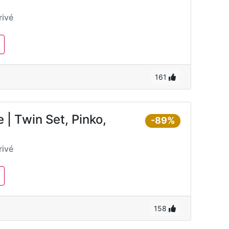
ivé
161
| Twin Set, Pinko,
-89%
ivé
158