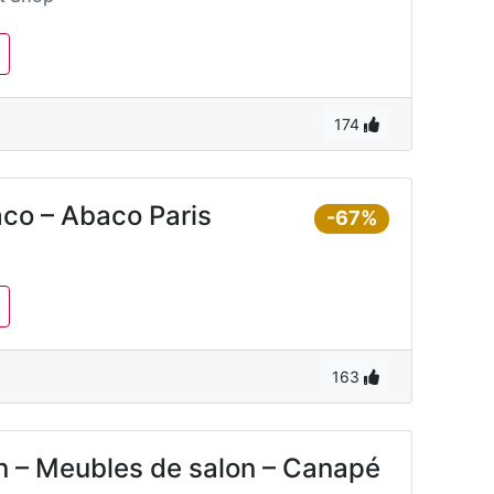
174
co – Abaco Paris
-67%
163
 – Meubles de salon – Canapé