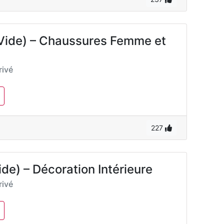
 (Vide) – Chaussures Femme et
ivé
227
e) – Décoration Intérieure
ivé