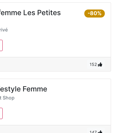
 femme Les Petites
-80%
ivé
152
ifestyle Femme
rt Shop
147