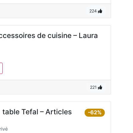
224
ccessoires de cuisine – Laura
221
 table Tefal – Articles
-62%
ivé