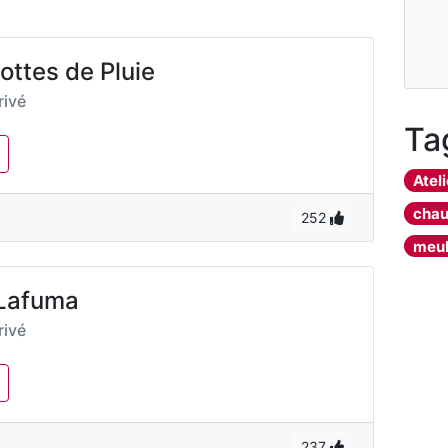
ottes de Pluie
ivé
Ta
Ateli
chau
252
meu
 Lafuma
ivé
237