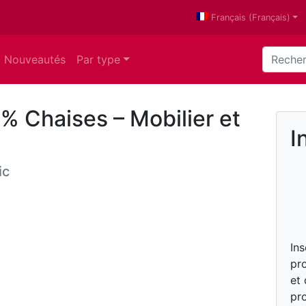
Français
(
Français
)
Nouveautés
Par type
% Chaises – Mobilier et
I
ic
In
pro
et
pro