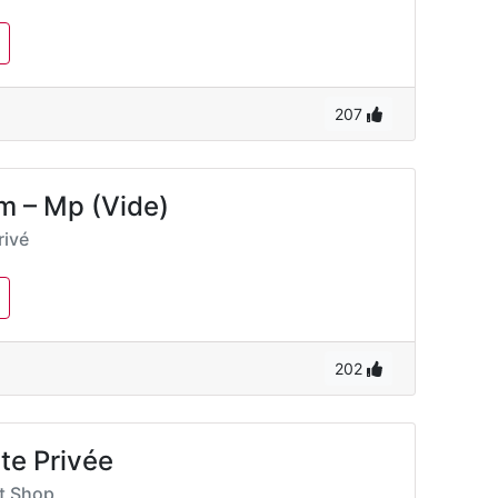
207
m – Mp (Vide)
ivé
202
te Privée
rt Shop