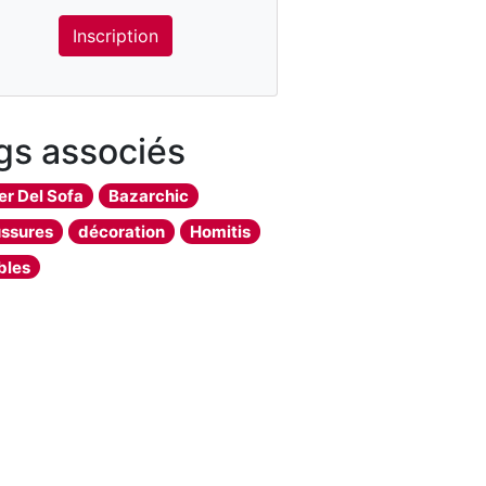
Inscription
gs associés
er Del Sofa
Bazarchic
ssures
décoration
Homitis
bles