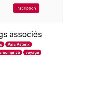
Inscription
gs associés
rs
Parc Astérix
wroomprivé
voyage