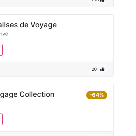
alises de Voyage
ivé
201
gage Collection
-64%