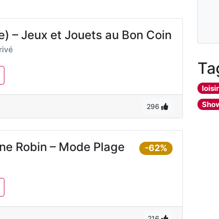
) – Jeux et Jouets au Bon Coin
ivé
Ta
loisi
Sho
296
ine Robin – Mode Plage
-62%
216