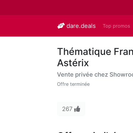
dare.deals
Top promos
Thématique Franc
Astérix
Vente privée chez
Showro
Offre terminée
267