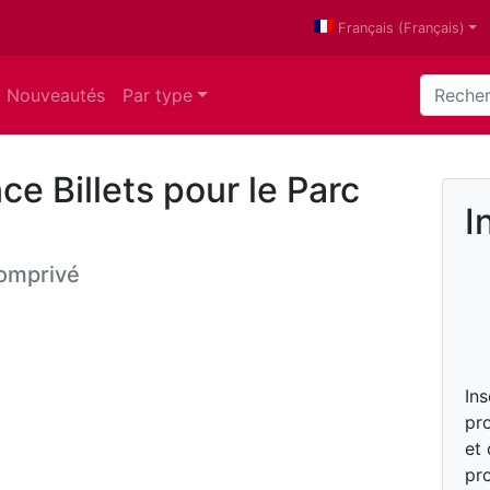
Français
(
Français
)
Nouveautés
Par type
e Billets pour le Parc
I
omprivé
In
pro
et
pro