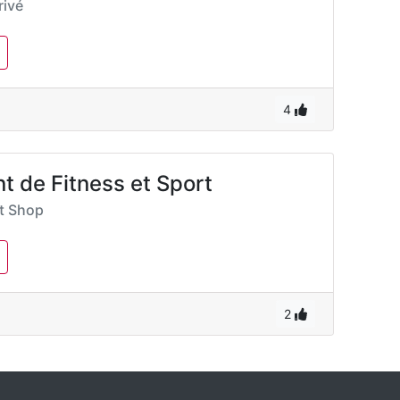
ivé
4
t de Fitness et Sport
rt Shop
2