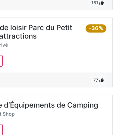
161
e loisir Parc du Petit
-36%
attractions
ivé
77
ée d’Équipements de Camping
rt Shop