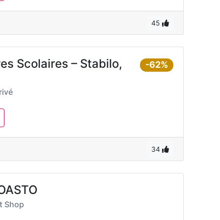
45
es Scolaires – Stabilo,
-62%
ivé
34
COASTO
rt Shop