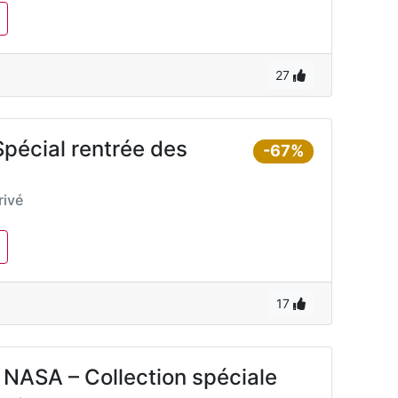
27
pécial rentrée des
-67%
ivé
17
 NASA – Collection spéciale