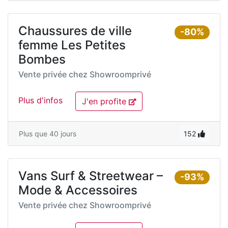
Chaussures de ville
-80%
femme Les Petites
Bombes
Vente privée chez
Showroomprivé
Plus d'infos
J'en profite
Plus que 40 jours
152
Vans Surf & Streetwear –
-93%
Mode & Accessoires
Vente privée chez
Showroomprivé