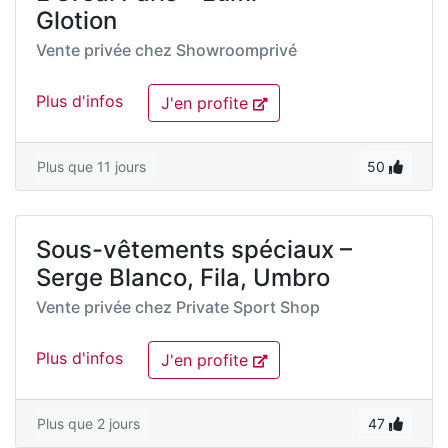
Glotion
Vente privée chez
Showroomprivé
Plus d'infos
J'en profite
Plus que 11 jours
50
Sous-vêtements spéciaux –
Serge Blanco, Fila, Umbro
Vente privée chez
Private Sport Shop
Plus d'infos
J'en profite
Plus que 2 jours
47