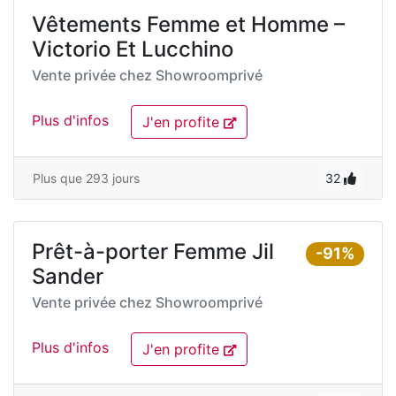
Vêtements Femme et Homme –
Victorio Et Lucchino
Vente privée chez
Showroomprivé
Plus d'infos
J'en profite
Plus que 293 jours
32
Prêt-à-porter Femme Jil
-91%
Sander
Vente privée chez
Showroomprivé
Plus d'infos
J'en profite