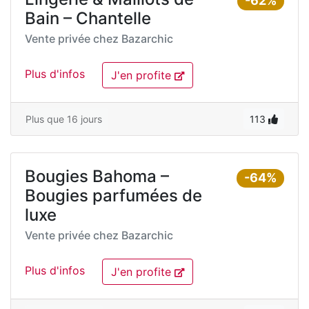
-62%
Bain – Chantelle
Vente privée chez
Bazarchic
Plus d'infos
J'en profite
Plus que 16 jours
113
Bougies Bahoma –
-64%
Bougies parfumées de
luxe
Vente privée chez
Bazarchic
Plus d'infos
J'en profite