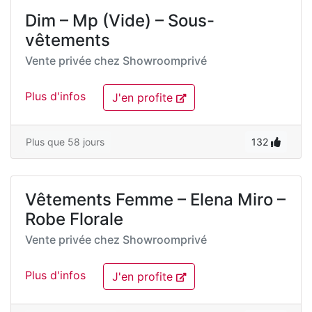
Dim – Mp (Vide) – Sous-
vêtements
Vente privée chez
Showroomprivé
Plus d'infos
J'en profite
Plus que 58 jours
132
Vêtements Femme – Elena Miro –
Robe Florale
Vente privée chez
Showroomprivé
Plus d'infos
J'en profite