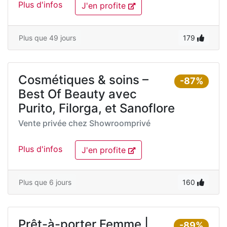
Plus d'infos
J'en profite
Plus que 49 jours
179
Cosmétiques & soins –
-87%
Best Of Beauty avec
Purito, Filorga, et Sanoflore
Vente privée chez
Showroomprivé
Plus d'infos
J'en profite
Plus que 6 jours
160
Prêt-à-porter Femme |
-89%