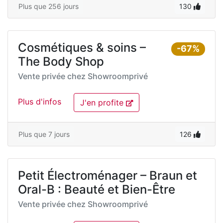
Plus que 256 jours
130
Cosmétiques & soins –
-67%
The Body Shop
Vente privée chez
Showroomprivé
Plus d'infos
J'en profite
Plus que 7 jours
126
Petit Électroménager – Braun et
Oral-B : Beauté et Bien-Être
Vente privée chez
Showroomprivé