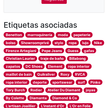
Etiquetas asociadas
Benetton
marroquinería
moda
papeterie
bolso
Showroomprivé
stylo
ropa
lujo
Nike
Firenze Artegiani
Pepe Jeans
Guess
gafas
Christian Laurier
traje de baño
Billabong
zapatos
DC Shoes
Element
ropa interior
maillot de bain
Quiksilver
Roxy
RVCA
ropa interior
deporte
sportswear
surf
Pinko
Tory Burch
Rodier
Atelier Du Diamant
joyas
By Colette
Diamanta
Diamond & Co
L'artisan Joaillier
L'instant d'Or
L'Or en Folie