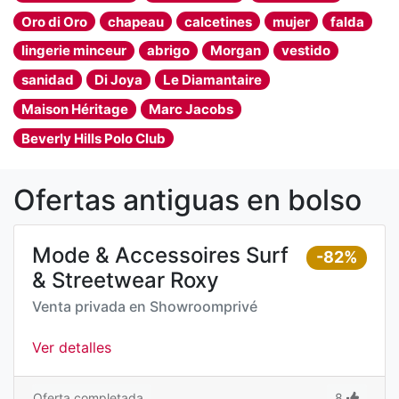
Oro di Oro
chapeau
calcetines
mujer
falda
lingerie minceur
abrigo
Morgan
vestido
sanidad
Di Joya
Le Diamantaire
Maison Héritage
Marc Jacobs
Beverly Hills Polo Club
Ofertas antiguas en bolso
Mode & Accessoires Surf
-82%
& Streetwear Roxy
Venta privada en
Showroomprivé
Ver detalles
Oferta completada
8