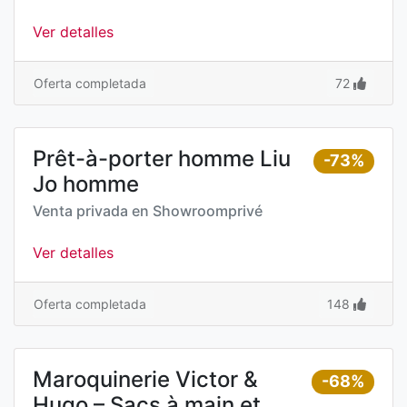
Ver detalles
Oferta completada
72
Prêt-à-porter homme Liu
-73%
Jo homme
Venta privada en
Showroomprivé
Ver detalles
Oferta completada
148
Maroquinerie Victor &
-68%
Hugo – Sacs à main et