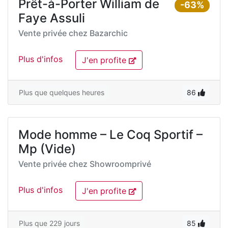
Prêt-à-Porter William de
-63%
Faye Assuli
Vente privée chez
Bazarchic
Plus d'infos
J'en profite
Plus que quelques heures
86
Mode homme – Le Coq Sportif –
Mp (Vide)
Vente privée chez
Showroomprivé
Plus d'infos
J'en profite
Plus que 229 jours
85