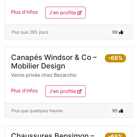
Plus d'infos
J'en profite
Plus que 285 jours
99
Canapés Windsor & Co –
-66%
Mobilier Design
Vente privée chez
Bazarchic
Plus d'infos
J'en profite
Plus que quelques heures
95
Chaussures Bensimon –
-65%